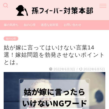
嫁の気持ち
姑の心得
迷惑な姑対策
お問い合わせ
姑の心得
姑が嫁に言ってはいけない言葉14
選！嫁姑問題を勃発させないポイント
とは。
2022年6月3日
/
2022年6月5日