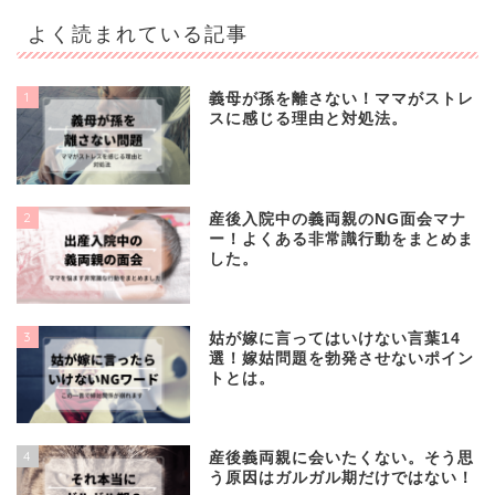
よく読まれている記事
1
義母が孫を離さない！ママがストレ
スに感じる理由と対処法。
2
産後入院中の義両親のNG面会マナ
ー！よくある非常識行動をまとめま
した。
3
姑が嫁に言ってはいけない言葉14
選！嫁姑問題を勃発させないポイン
トとは。
4
産後義両親に会いたくない。そう思
う原因はガルガル期だけではない！