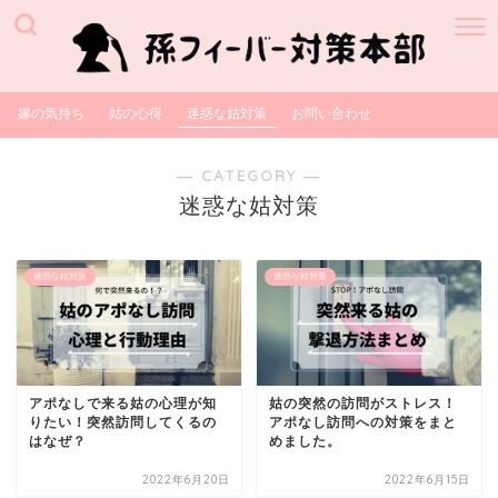
嫁の気持ち
姑の心得
迷惑な姑対策
お問い合わせ
― CATEGORY ―
迷惑な姑対策
迷惑な姑対策
迷惑な姑対策
アポなしで来る姑の心理が知
姑の突然の訪問がストレス！
りたい！突然訪問してくるの
アポなし訪問への対策をまと
はなぜ？
めました。
2022年6月20日
2022年6月15日