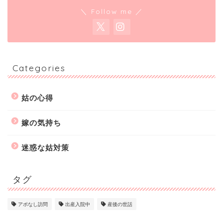
＼ Follow me ／
Categories
姑の心得
嫁の気持ち
迷惑な姑対策
タグ
アポなし訪問
出産入院中
産後の世話